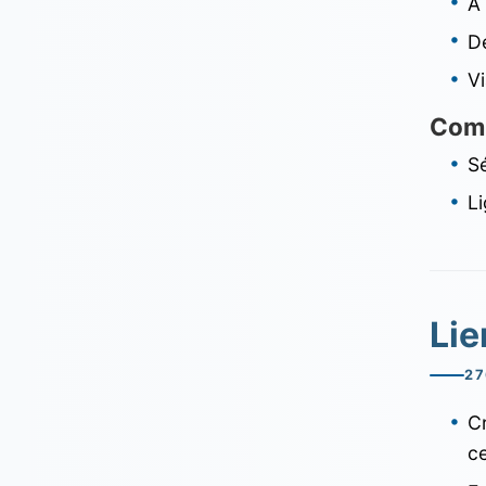
À
D
Vi
Comm
Sé
Li
Lie
27
C
c