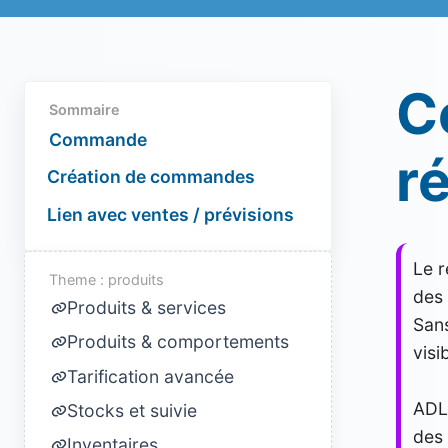
C
Sommaire
Commande
r
Création de commandes
Lien avec ventes / prévisions
Le 
Theme : produits
des 
Produits & services
Sans
Produits & comportements
visi
Tarification avancée
ADL
Stocks et suivie
des 
Inventaires