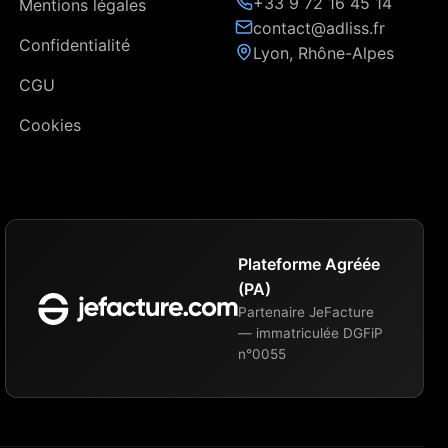
+33 9 72 16 45 14
Mentions légales
contact@adliss.fr
Confidentialité
Lyon, Rhône-Alpes
CGU
Cookies
Plateforme Agréée
(PA)
Partenaire JeFacture
— immatriculée DGFiP
n°0055