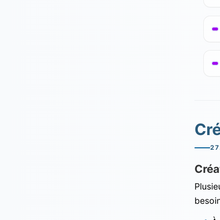
Cr
27
Créa
Plusie
besoin