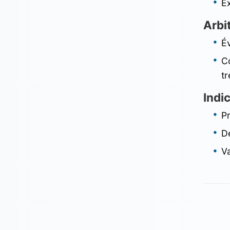
Ex
Arbi
Év
C
tr
Indi
Pr
Dé
V