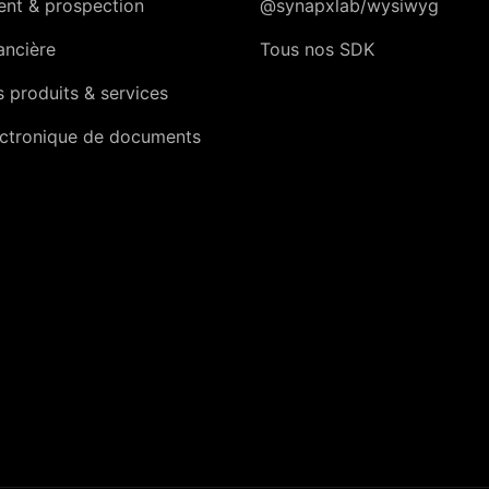
ient & prospection
@synapxlab/wysiwyg
ancière
Tous nos SDK
 produits & services
ectronique de documents