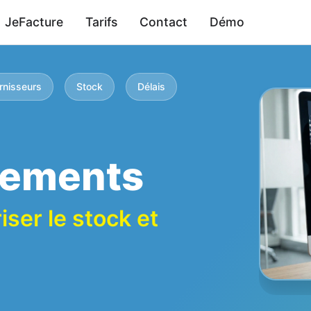
JeFacture
Tarifs
Contact
Démo
nisseurs
Stock
Délais
nements
iser le stock et