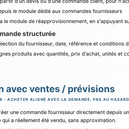
 partir d'un devis ou d'une commande client, pour n'ac
epuis le module dédié aux commandes fournisseurs
a le module de réapprovisionnement, en s'appuyant sur
ande structurée
lection du fournisseur, date, référence et conditions 
gnes produits avec quantités, prix d'achat, unités et 
n avec ventes / prévisions
6 - ACHETER ALIGNÉ AVEC LA DEMANDE, PAS AU HASAR
réer une commande fournisseur directement depuis un
e qui a réellement été vendu, sans approximation.