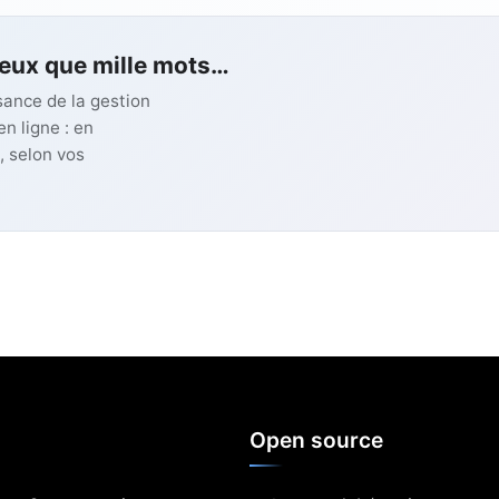
ieux que mille mots…
ssance de la gestion
n ligne : en
, selon vos
Open source