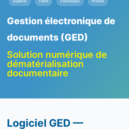
Explorer
Client
Fournisseur
Produit
Gestion électronique de
documents (GED)
Solution numérique de
dématérialisation
documentaire
Logiciel GED —