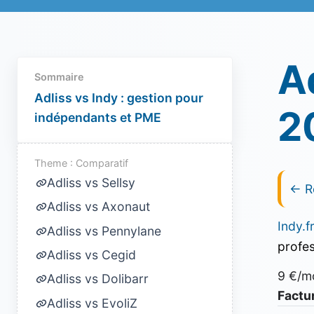
A
Sommaire
Adliss vs Indy : gestion pour
2
indépendants et PME
Theme : Comparatif
Adliss vs Sellsy
← R
Adliss vs Axonaut
Indy.f
Adliss vs Pennylane
profes
Adliss vs Cegid
9 €/m
Adliss vs Dolibarr
Factur
Adliss vs EvoliZ