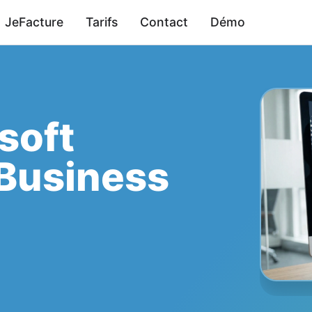
JeFacture
Tarifs
Contact
Démo
soft
Business