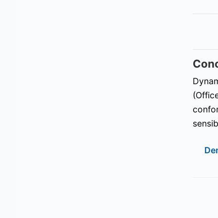
Conc
Dynam
(Offic
confor
sensib
De