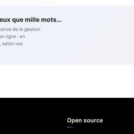
ieux que mille mots…
ssance de la gestion
n ligne : en
, selon vos
Open source