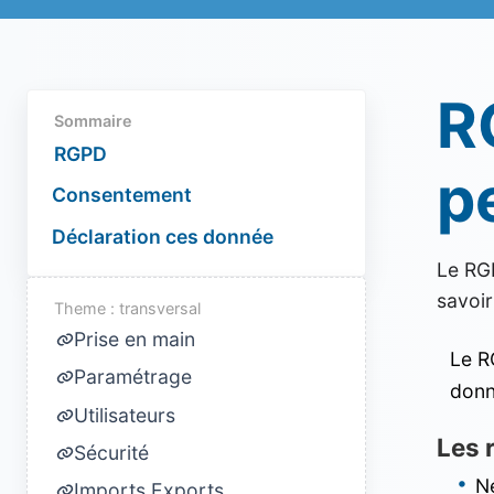
R
Sommaire
RGPD
p
Consentement
Déclaration ces donnée
Le RGP
savoir
Theme : transversal
Prise en main
Le R
Paramétrage
donné
Utilisateurs
Les 
Sécurité
N
Imports Exports