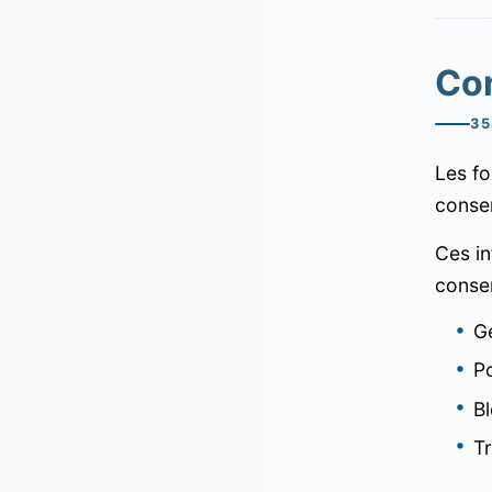
Co
35
Les fo
consen
Ces in
conser
Ge
P
B
Tr