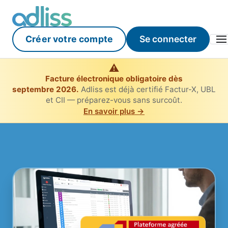
Créer votre compte
Se connecter
⚠
Facture électronique obligatoire dès
septembre 2026.
Adliss est déjà certifié Factur-X, UBL
et CII — préparez-vous sans surcoût.
En savoir plus →