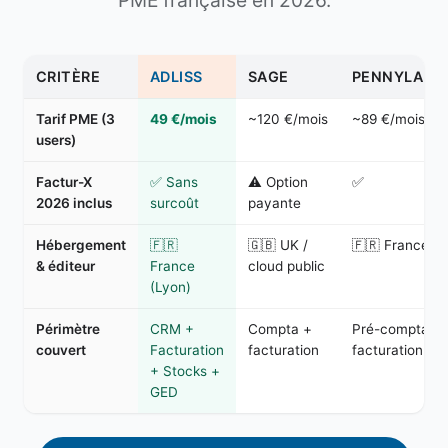
PME française en 2026.
CRITÈRE
ADLISS
SAGE
PENNYLANE
Tarif PME (3
49 €/mois
~120 €/mois
~89 €/mois
users)
Factur-X
✅ Sans
⚠ Option
✅
2026 inclus
surcoût
payante
Hébergement
🇫🇷
🇬🇧 UK /
🇫🇷 France
& éditeur
France
cloud public
(Lyon)
Périmètre
CRM +
Compta +
Pré-compta +
couvert
Facturation
facturation
facturation
+ Stocks +
GED