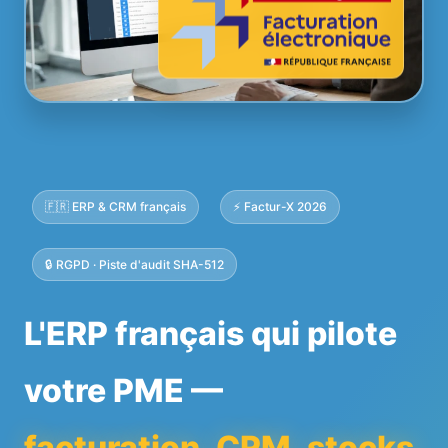
🇫🇷 ERP & CRM français
⚡ Factur-X 2026
🔒 RGPD · Piste d'audit SHA-512
L'ERP français qui pilote
votre PME —
facturation, CRM, stocks